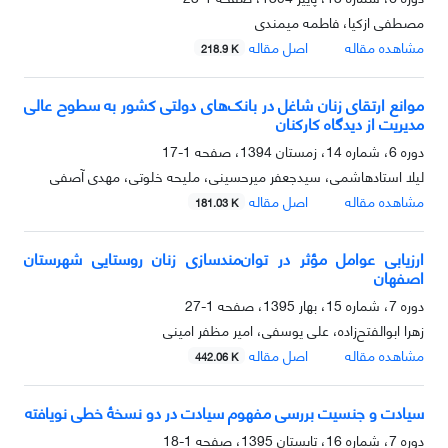
مصطفی ازکیا، فاطمه میمندی
مشاهده مقاله
اصل مقاله
218.9 K
موانع ارتقای زنان شاغل در بانک‌های دولتی کشور به سطوح عالی
مدیریت از دیدگاه کارکنان
دوره 6، شماره 14، زمستان 1394، صفحه
1-17
لیلا استادهاشمی، سیدجعفر میرحسینی، ملیحه خلوتی، مهدی آصفی
مشاهده مقاله
اصل مقاله
181.03 K
ارزیابی عوامل مؤثر در توان‌مندسازی زنان روستایی شهرستان
اصفهان
دوره 7، شماره 15، بهار 1395، صفحه
1-27
زهرا ابوالفتح‌زاده، علی یوسفی، امیر مظفر امینی
مشاهده مقاله
اصل مقاله
442.06 K
سیادت و جنسیت بررسی مفهوم سیادت در دو نسخۀ خطی نویافته
دوره 7، شماره 16، تابستان 1395، صفحه
1-18