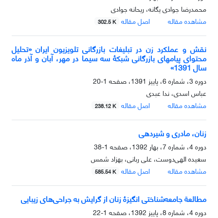
محمدرضا جوادی یگانه، ریحانه جوادی
مشاهده مقاله
اصل مقاله
302.5 K
نقش و عملکرد زن در تبلیغات بازرگانی تلویزیون ایران «تحلیل
محتوای پیام‎های بازرگانی شبکۀ سه سیما در مهر، آبان و آذر ماه
سال 1391»
دوره 3، شماره 6، پاییز 1391، صفحه
1-20
عباس اسدی، ندا عبدی
مشاهده مقاله
اصل مقاله
238.12 K
زنان، مادری و شیردهی
دوره 4، شماره 7، بهار 1392، صفحه
1-38
سعیده الهی‌دوست، علی ربانی، بهزاد شمس
مشاهده مقاله
اصل مقاله
585.54 K
مطالعة جامعه‌‌شناختی انگیزۀ زنان از گرایش به جراحی‌‌های زیبایی
دوره 4، شماره 8، پاییز 1392، صفحه
1-22