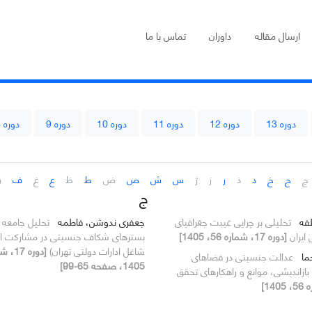
ارسال مقاله
داوران
تماس با ما
دوره 13
دوره 12
دوره 11
دوره 10
دوره 9
دوره 8
چ
ح
خ
د
ذ
ر
ز
ژ
س
ش
ص
ض
ط
ظ
ع
غ
ف
ق
ج
طفه
تحلیلی بر چرایی غیبت جغرافیای
جعفری ندوشن، فاطمه
تحلیل جامعه 
ی ایران
[دوره 17، شماره 56، 1405]
بسترهای شکاف جنسیتی در مشارکت اقت
شاغل ادارات دولتی تهران)
جما
عدالت جنسیتی در فضاهای
1405، صفحه 65-99]
زاندیشی، موانع و راهکارهای تحقق