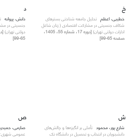
خ
د
خطیبی، اعظم
تحلیل جامعه شناختی بسترهای
دانش، پروانه
ت
شکاف جنسیتی در مشارکت اقتصادی ( زنان شاغل
جنسیتی در مشار
ادارات دولتی تهران)
[دوره 17، شماره 55، 1405،
دولتی تهران)
صفحه 65-99]
65-99]
ش
ص
شارع پور، محمود
تأملی بر انگیزه‌ها و چالش‌های
صارمی، حمیدر
دانشجویان در انتخاب و تحصیل در دانشگاه تک
عمومی شهری: با