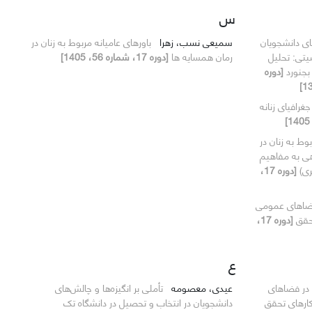
س
های دانشجویان
سمیعی نسب، زهرا
باورهای عامیانه مربوط به زنان در
یتی: تحلیل
رمان همسایه ها
[دوره 17، شماره 56، 1405]
 بجنورد
[دوره
غرافیای زنانه
وط به زنان در
هی به مفاهیم
ری)
[دوره 17،
ضاهای عمومی
تحقق
[دوره 17،
ع
در فضاهای
عیدی، معصومه
تأملی بر انگیزه‌ها و چالش‌های
کارهای تحقق
دانشجویان در انتخاب و تحصیل در دانشگاه تک