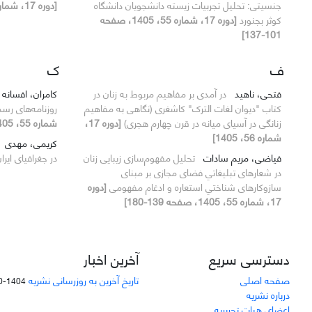
جنسیتی: تحلیل تجربیات زیسته دانشجویان دانشگاه
[دوره 17، شماره 56، 1405]
کوثر بجنورد
[دوره 17، شماره 55، 1405، صفحه
101-137]
ف
ک
فتحی، ناهید
در آمدی بر مفاهیم مربوط به زنان در
کامران، افسانه
کتاب "دیوان لغات الترک" کاشغری (نگاهی به مفاهیم
روزنامه‌های رسمی ایران 
زنانگی در آسیای میانه در قرن چهارم هجری)
[دوره 17،
شماره 55، 1405، صفحه 1-31]
شماره 56، 1405]
کریمی، مهدی
فیاضی، مریم سادات
تحلیل مفهوم‌سازی زیبایی زنان
در جغرافیای ایرا
در شعارهای تبلیغاتیِ فضای مجازی بر مبنای
سازوکارهای شناختیِ استعاره و ادغام مفهومی
[دوره
17، شماره 55، 1405، صفحه 139-180]
دسترسی سریع
آخرین اخبار
صفحه اصلی
تاریخ آخرین به روزرسانی نشریه
1404-10-28
درباره نشریه
اعضای هیات تحریریه