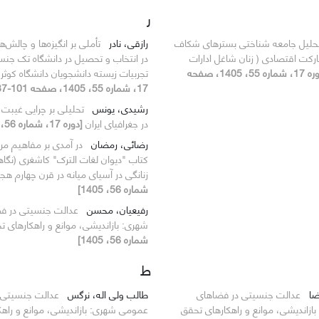
ر
حلیل جامعه شناختی بسترهای شکاف
رازقی، نادر
تأملی بر انگیزه‌ها و چالش‌
کت اقتصادی ( زنان شاغل ادارات
در انتخاب و تحصیل در دانشگاه تک جنس
[دوره 17، شماره 55، 1405، صفحه
تجربیات زیسته دانشجویان دانشگاه کوثر
17، شماره 55، 1405، صفحه 101-137]
رشیدی، یونس
تحلیلی بر چرایی غیبت ج
در جغرافیای ایران
[دوره 17، شماره 56، 1405]
رضائی، رمضان
در آمدی بر مفاهیم مرب
کتاب "دیوان لغات الترک" کاشغری (نگا
زنانگی در آسیای میانه در قرن چهارم هج
شماره 56، 1405]
رفیعیان، محسن
عدالت جنسیتی در ف
شهری: بازاندیشی، موانع و راهکارهای 
شماره 56، 1405]
ط
ضا
عدالت جنسیتی در فضاهای
طالب ولی اله، نرگس
عدالت جنسیتی 
زاندیشی، موانع و راهکارهای تحقق
عمومی شهری: بازاندیشی، موانع و راه