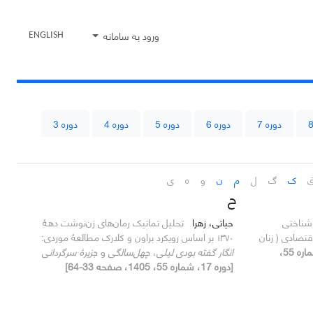
ورود به سامانه
ENGLISH
دوره 7
دوره 6
دوره 5
دوره 4
دوره 3
ک
گ
ل
م
ن
و
ه
ی
ح
شناختی
حیاتی، زهرا
تحلیل تماتیک رمان‌های زن‌نوشت دهۀ
صادی ( زنان
۱۳۷۰
بر اساس رویکرد براون و کلارک
مطالعۀ موردی:
[دوره 17، شماره 55،
انگار گفته بودی لیلی
،
چهل‌سالگی
و
جزیرۀ سرگردانی
[دوره 17، شماره 55، 1405، صفحه 33-64]