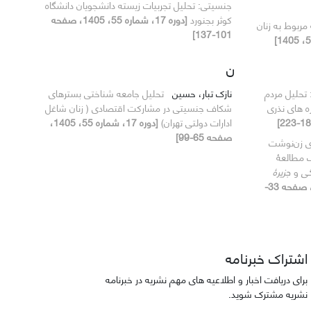
جنسیتی: تحلیل تجربیات زیسته دانشجویان دانشگاه
کوثر بجنورد
[دوره 17، شماره 55، 1405، صفحه
 مربوط به زنان
101-137]
ن
تحلیل مردم‌
نازک تبار، حسین
تحلیل جامعه شناختی بسترهای
ه‌ های نذری
شکاف جنسیتی در مشارکت اقتصادی ( زنان شاغل
ادارات دولتی تهران)
[دوره 17، شماره 55، 1405،
صفحه 65-99]
ای زن‌نوشت
ک
مطالعۀ
گی
و
جزیرۀ
[دوره 17، شماره 55، 1405، صفحه 33-
اشتراک خبرنامه
برای دریافت اخبار و اطلاعیه های مهم نشریه در خبرنامه
نشریه مشترک شوید.