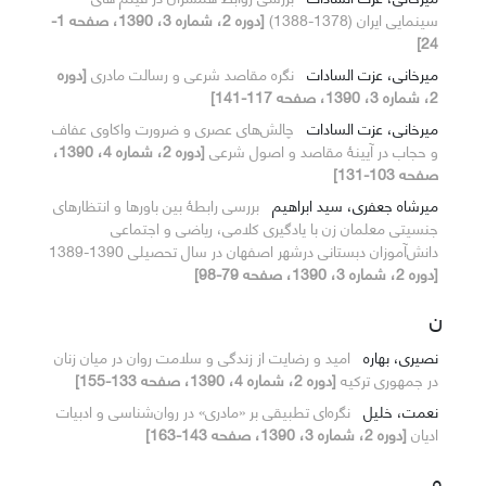
سینمایی ایران (1378-1388)
[دوره 2، شماره 3، 1390، صفحه 1-
24]
میرخانی، عزت السادات
نگره مقاصد شرعی و رسالت مادری
[دوره
2، شماره 3، 1390، صفحه 117-141]
میرخانی، عزت السادات
چالش‌های عصری و ضرورت واکاوی عفاف
و حجاب در آیینۀ مقاصد و اصول شرعی
[دوره 2، شماره 4، 1390،
صفحه 103-131]
میرشاه جعفری، سید ابراهیم
بررسی رابطۀ بین باورها و انتظارهای
جنسیتی معلمان زن با یادگیری کلامی، ریاضی و اجتماعی
دانش‌آموزان دبستانی درشهر اصفهان در سال تحصیلی 1390-1389
[دوره 2، شماره 3، 1390، صفحه 79-98]
ن
نصیری، بهاره
امید و رضایت از زندگی و سلامت روان در میان زنان
در جمهوری ترکیه
[دوره 2، شماره 4، 1390، صفحه 133-155]
نعمت، خلیل
نگره‌ای تطبیقی بر «مادری» در روان‌شناسی و ادبیات
ادیان
[دوره 2، شماره 3، 1390، صفحه 143-163]
ه