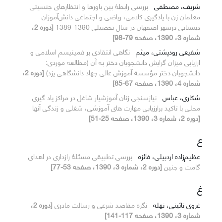
شریف، مصطفی
بررسی رابطۀ بین باورها و انتظارهای جنسیتی
معلمان زن با یادگیری کلامی، ریاضی و اجتماعی دانش‌آموزان
دبستانی درشهر اصفهان در سال تحصیلی 1390-1389
[دوره 2،
شماره 3، 1390، صفحه 79-98]
شفیعی رودپشتی، میثم
نگاهی انتقادی بر فمینیسم اسلامی و
ارزیابی میزان گرایش دانشجویان دختر به آن (مطالعه موردی:
دانشجویان دختر مؤسسة آموزش عالی جهاد دانشگاهی یزد)
[دوره 2،
شماره 4، 1390، صفحه 67-85]
شکاری، عباس
نیازسنجی زنان آموزشیار شاغل در مراکز یاد گیری
محلی با تاکید برارزیابی مهارت های آموزشی، شغلی و زندگی آنها
[دوره 2، شماره 3، 1390، صفحه 25-51]
ع
عظیم‌زاده اردبیلی، فائزه
بررسی تطبیقی مسئلۀ رازداری در اهدای
گامت و جنین
[دوره 2، شماره 3، 1390، صفحه 53-77]
غ
غروی نائینی، نهله
نگره مقاصد شرعی و رسالت مادری
[دوره 2،
شماره 3، 1390، صفحه 117-141]