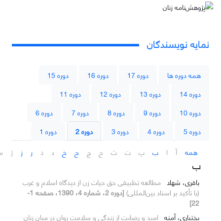
نمایه نویسندگان
همه دوره ها
دوره 17
دوره 16
دوره 15
دوره 14
دوره 13
دوره 12
دوره 11
دوره 10
دوره 9
دوره 8
دوره 7
دوره 6
دوره 5
دوره 4
دوره 3
دوره 2
دوره 1
همه
آ
ا
ب
پ
ت
ث
ج
چ
ح
خ
د
ذ
ر
ز
ژ
س
ب
باقری، شهلا
مطالعه تطبیقی حق حیات زن از دیدگاه اسلام و غرب
(با تأکید بر اسناد بین‌المللی)
[دوره 2، شماره 4، 1390، صفحه 1-
22]
بختیاری، آمنه
امید و رضایت از زندگی و سلامت روان در میان زنان