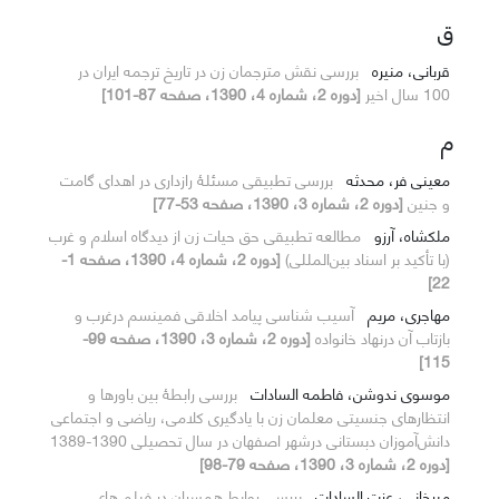
ق
قربانی، منیره
بررسی نقش مترجمان زن در تاریخ ترجمه ایران در
100 سال اخیر
[دوره 2، شماره 4، 1390، صفحه 87-101]
م
معینی فر، محدثه
بررسی تطبیقی مسئلۀ رازداری در اهدای گامت
و جنین
[دوره 2، شماره 3، 1390، صفحه 53-77]
ملکشاه، آرزو
مطالعه تطبیقی حق حیات زن از دیدگاه اسلام و غرب
(با تأکید بر اسناد بین‌المللی)
[دوره 2، شماره 4، 1390، صفحه 1-
22]
مهاجری، مریم
آسیب شناسی پیامد اخلاقی فمینسم درغرب و
بازتاب آن درنهاد خانواده
[دوره 2، شماره 3، 1390، صفحه 99-
115]
موسوی ندوشن، فاطمه السادات
بررسی رابطۀ بین باورها و
انتظارهای جنسیتی معلمان زن با یادگیری کلامی، ریاضی و اجتماعی
دانش‌آموزان دبستانی درشهر اصفهان در سال تحصیلی 1390-1389
[دوره 2، شماره 3، 1390، صفحه 79-98]
میرخانی، عزت السادات
بررسی روابط همسران در فیلم های