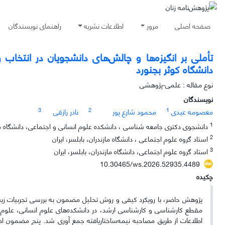
صفحه اصلی
مرور
اطلاعات نشریه
راهنمای نویسندگان
تأملی بر انگیزه‌ها و چالش‌های دانشجویان در انتخا
دانشگاه کوثر بجنورد
نوع مقاله : علمی-پژوهشی
نویسندگان
3
2
1
معصومه عیدی
محمود شارع پور
نادر رازقی
1
دانشجوی دکتری جامعه شناسی ، دانشکده علوم انسانی و اجتماعی، دانشگاه مازن
2
استاد گروه علوم اجتماعی ، دانشگاه مازندران، بابلسر، ایران
3
استاد گروه علوم اجتماعی، دانشگاه مازندران، بابلسر، ایران
10.30465/ws.2026.52935.4489
چکیده
پژوهش حاضر، با رویکرد کیفی و روش تحلیل مضمون به بررسی تجربیات زیسته 
مقطع کارشناسی و کارشناسی ارشد، در دانشکده‌های علوم انسانی، علوم پ
اطلاعات از طریق مصاحبه نیمه‌ساختاریافته جمع آوری شد. پنج مضمون اصل