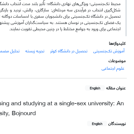
محیط تک‌جنسیتی؛ ویژگی‌های نهادی دانشگاه؛ تأثیر بلند مدت انتخاب دانشگا
شکل‌گیری انتخاب در فرآیندی سه مرحله‌‌ای: سازگاری، چالش، تردید و بازنگری
تحصیل در دانشگاه تک‌جنسیتی برای دانشجویان سفری با احساسات دوگانه
یک فضای تک‌جنسیتی در نوسان هستند. به سیاست‌گذاران آموزشی پیشنهاد م
اجتماعی برای ورود به جوامع مختلط را در چنین محیطی تقویت نمایند.
کلیدواژه‌ها
آموزش تک‌جنسیتی
تحصیل در دانشگاه کوثر
تجربه زیسته
تحلیل مضم
موضوعات
علوم اجتماعی
عنوان مقاله
English
ing and studying at a single-sex university: An
sity, Bojnourd
نویسندگان
English