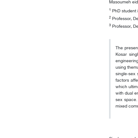
Masoumeh eid
1
PhD student i
2
Professor, De
3
Professor, De
The present
Kosar sing
engineerin
using thema
single-sex 
factors aff
which ultim
with dual e
sex space.
mixed commu