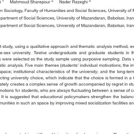
1
2
3
i
Mahmoud Sharepour
Nader Razeghi
n Sociology, Faculty of Humanities and Social Sciences, University of
partment of Social Sciences, University of Mazandaran, Babolsar, Iran
partment of Social Sciences, University of Mazandaran, Babolsar, Iran
 study, using a qualitative approach and thematic analysis method, e
le-sex university. Twelve undergraduate and graduate students in t
g were selected as the study sample using purposive sampling. Data 
tic analysis. Five main themes (students' individual motivations; the imp
space; institutional characteristics of the university; and the long-te
ecting university choice, which indicate that the choice is formed in a
ately creates a complex sense of growth accompanied by regret in stude
motions for students, who are always fluctuating between a sense of co
 It is suggested that educational policymakers strengthen the balan
nities in such an space by improving mixed socialization facilities a