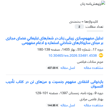
کلیدواژه‌ها =
بدنمندی
تعداد مقالات:
2
تحلیل مفهوم‌سازی زیبایی زنان در شعارهای تبلیغاتیِ فضای مجازی
بر مبنای سازوکارهای شناختیِ استعاره و ادغام مفهومی
دوره 17، شماره 55، بهار 1405، صفحه
139-180
10.30465/ws.2026.53491.4538
مریم سادات فیاضی
مشاهده مقاله
اصل مقاله
407.03 K
بازخوانی انتقادی مفهوم جنسیت و مرزهای تن در کتاب تأدیب
النسوان
دوره 9، ویژه نامه، زمستان 1397، صفحه
101-129
بهناز قاضی مرادی
مشاهده مقاله
اصل مقاله
144.95 K