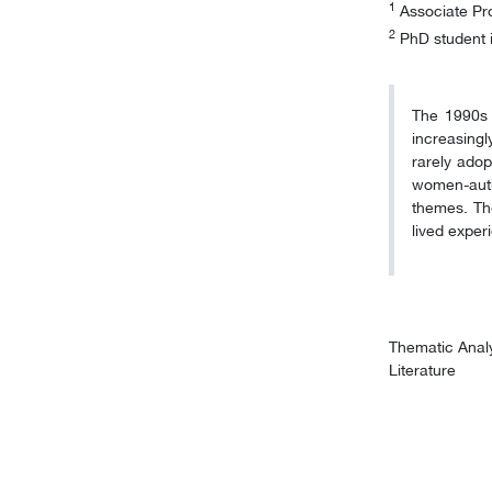
1
Associate Prof
2
PhD student i
The 1990s 
increasingl
rarely adop
women-aut
themes. The
lived exper
Thematic Anal
Literature