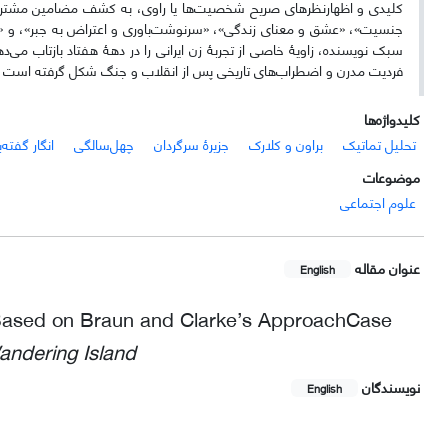
کلیدی و اظهارنظرهای صریح شخصیت‌ها یا راوی، به کشف مضامین مشترک 
جنسیت»، «عشق و معنای زندگی»، «سرنوشت‌باوری و اعتراض به جبر»، و «تعا
سبک نویسنده، زاویۀ خاصی از تجربۀ زن ایرانی را در دهۀ هفتاد بازتاب می‌د
فردیت مدرن و اضطراب‌های تاریخی پس از انقلاب و جنگ شکل گرفته است
کلیدواژه‌ها
تحلیل تماتیک
براون و کلارک
جزیرۀ سرگردان
چهل‌سالگی
انگار گفته‌
موضوعات
علوم اجتماعی
عنوان مقاله
English
 Based on Braun and Clarke’s ApproachCase
andering Island
نویسندگان
English