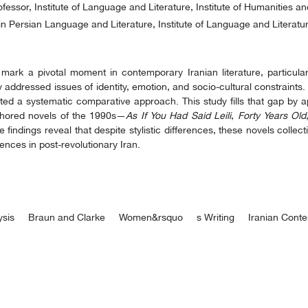
essor, Institute of Language and Literature, Institute of Humanities an
n Persian Language and Literature, Institute of Language and Literature
mark a pivotal moment in contemporary Iranian literature, particula
y addressed issues of identity, emotion, and socio-cultural constraints.
ted a systematic comparative approach. This study fills that gap by ap
hored novels of the 1990s—
As If You Had Said Leili
,
Forty Years Old
 findings reveal that despite stylistic differences, these novels colle
iences in post-revolutionary Iran.
ysis
Braun and Clarke
Women&rsquo
s Writing
Iranian Cont