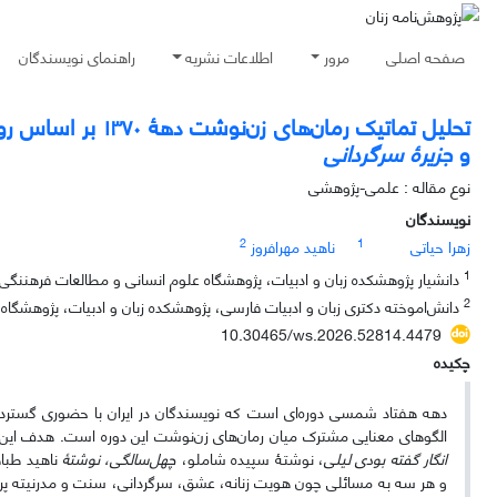
صفحه اصلی
مرور
اطلاعات نشریه
راهنمای نویسندگان
تحلیل تماتیک رمان‌های زن‌نوشت دهۀ
۱۳۷۰
بر اساس روی
و
جزیرۀ سرگردانی
نوع مقاله : علمی-پژوهشی
نویسندگان
2
1
زهرا حیاتی
ناهید مهرافروز
1
دانشیار پژوهشکده زبان و ادبیات، پژوهشگاه علوم انسانی و مطالعات فرهننگی. ت
2
دانش‌اموخته دکتری زبان و ادبیات فارسی، پژوهشکده زبان و ادبیات، پژوهشگاه
10.30465/ws.2026.52814.4479
چکیده
دهه هفتاد شمسی دوره‌ای است که نویسندگان در ایران با حضوری گسترده‌تر و
الگوهای معنایی مشترک میان رمان‌های زن‌نوشت این دوره است. هدف ای
انگار گفته بودی لیلی
، نوشتۀ سپیده شاملو،
چهل‌سالگی، نوشتۀ
ناهید طبا
و هر سه به مسائلی چون هویت زنانه، عشق، سرگردانی، سنت و مدرنیته پرداخته