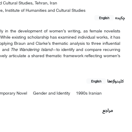
d Cultural Studies, Tehran, Iran
, Institute of Humanities and Cultural Studies
چکیده
English
rly in the development of women’s writing, as female novelists
 While existing scholarship has examined individual works, it has
plying Braun and Clarke’s thematic analysis to three influential
, and
The Wandering Island
—to identify and compare recurring
ctively articulate a shared thematic framework reflecting women’s
کلیدواژه‌ها
English
emporary Novel
Gender and Identity
1990s Iranian
مراجع