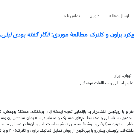
ارسال مقاله
داوران
تماس با ما
کرد براون و کلارک
مطالعۀ موردی:
انگار گفته بودی لیلی
،
هران، ایران
 علوم انسانی و مطالعات فرهنگی
 با رویکردی انتقادی‌تر به بازنمایی تجربه زیستۀ زنان پرداختند. مسئلۀ پژوهش، ت
ن تحقیق، شناسایی و مقایسۀ تم‌های مشترک و متمایز در سه رمان شاخص زن‌نوش
طبایی و
جزیرۀ سرگردانی،
نوشتۀ سیمین دانشور- است. این رمان‌ها در فضایی مشتر
‌اند. پژوهشِ پیشِ‌رو با بهره‌گیری از روش
تحلیل تماتیک براون و کلارک
۲۰۰۶
و با 