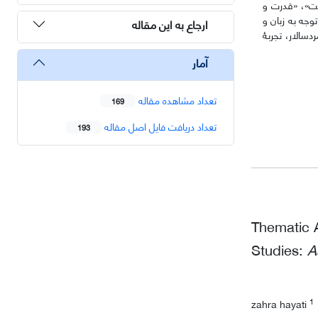
یت»، «قدرت و
جه به زبان و
ارجاع به این مقاله
سالار، تجربۀ
آمار
تعداد مشاهده مقاله
169
تعداد دریافت فایل اصل مقاله
193
Thematic 
Studies:
A
1
zahra hayati