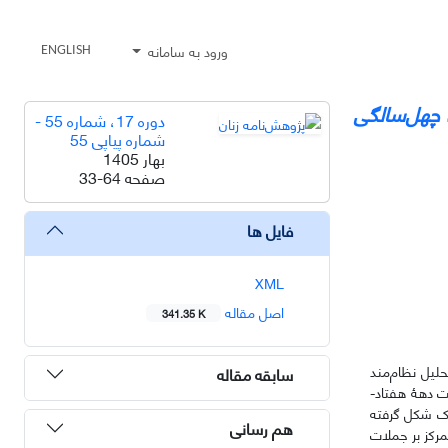
ورود به سامانه
ENGLISH
چهل‌سالگی
دوره 17، شماره 55 -
شماره پیاپی 55
بهار 1405
صفحه
33-64
فایل ها
XML
اصل مقاله
341.35 K
حلیل نظام‌مند
سابقه مقاله
ت دهۀ هفتاد-
ک شکل گرفته‌
هم رسانی
تمرکز بر جملات