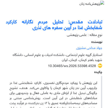
تبادلات مقدس: تحلیل مردم‌ نگارانه کارکرد
شفابخش غذا در آیین سفره‌ های نذری
نوع مقاله : علمی-پژوهشی
نویسنده
جواد مداحی مشیزی
استادیار گروه علوم اجتماعی، دانشکده ادبیات و علوم انسانی، دانشگاه
شهید باهنر کرمان، کرمان، ایران
10.30465/ws.2026.53398.4528
چکیده
این پژوهش با رویکرد مردم‌نگاری تفسیری، کارکرد شفابخشی غذا در
چارچوب آیین نذر زنان شهر کرمان را واکاوی می‌کند. هدف، تشریح
چگونگی تبدیل غذا از ابژه‌ای مادی به عاملی فعال و چندوجهی برای
مبادله‌های شفابخش در این آیین است. روش‌شناسی مبتنی بر
مصاحبه‌های نیمه‌ساختاریافته عمیق با ۱۲ زن نذرکننده در فرآیند پخت
و توزیع بود. داده‌ها با استفاده از کدگذاری سه‌مرحله‌ای و روش تحلیل