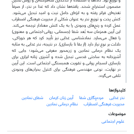
مضمون استخراج شدند. یافته‌ها نشان داد که غذا در نذر، از صرفاً
تغذیه‌ای فراتر رفته و به ابژه‌ای حامل نیت و امید تبدیل می‌شود.
کنش پخت و توزیع نذر به عنوان شکلی از مدیریت فرهنگی اضطراب
عمل کرده و رنج‌های وجودی را به یک کنش معنادار ترجمه می‌کند.
این آیین همزمان سه بُعد شفا (جسمانی، روانی-اجتماعی و معنوی)
را فعال می‌سازد. نمادشناسی غذایی نیز تأیید کرد که هر خوراکی،
دلالت بر نوع نیاز دارد (از بقا تا بازسازی). در نتیجه، نذر غذایی به مثابه
یک نظام درمانی نمادین و زن‌محور معرفی می‌شود؛ جایی که
آشپزخانه به ساحتی قدسی تبدیل شده و آشپزی زنانه ابزاری برای
بازسازی انسجام روانی و تقویت همبستگی اجتماعی است. این آیین
در نهایت، نوعی مهندسی فرهنگی برای کنترل بحران‌های وجودی
تلقی می‌گردد.
کلیدواژه‌ها
نذر غذایی
مردم‌نگاری شفا
آیین زنان کرمان
شفای نمادین
مدیریت فرهنگی اضطراب
نظام درمانی نمادین
موضوعات
علوم اجتماعی