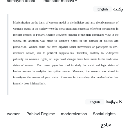
somayeh abasi
mansoor mosavi
چکیده
English
Modernization on the basis of western model in the judiciary and also the advancement of
women’s status in the society were the most prominent successes of reform movements in
the first decades of Pahlavi Regime. However, because of the male-dominated view in the
society, no attention was made to women’s rights in the domain of politics and
jurisdiction. Women could not even organize social movements or participate in civil
resistance actions, due to political suppressions. Therefore, contrary to widespread
publicity on women’s rights, no significant changes have been made to the traditional
status of women. The current paper has tried to study the social and legal status of
Iranian women in analytic- descriptive manner. Moreover, the research was aimed to
investigate the reasons of poor status of women in the society that modernization has
formerly been initiated in it.
کلیدواژه‌ها
English
women
Pahlavi Regime
modernization
Social rights
مراجع