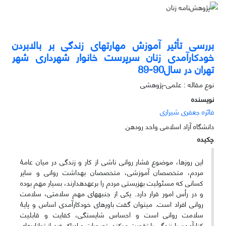
بررسی تأثیر آموزش مهارت‎های زندگی بر بالابردن
خودکارآمدی زنان سرپرست خانوار شهرداری شهر
تهران در سال90-89
نوع مقاله : علمی-پژوهشی
نویسنده
فائزه جعفری شیرازی
‌دانشگاه آزاد اسلامی واحد رودهن
چکیده
این روزها، ‌موضوع فشار روانی ناشی از کار و زندگی در میان عامۀ
مردم، ‌متخصصان ﺁموزشی، ‌متخصصان بهداشت روانی و سایر
کسانی که مسئولیت بهزیستی مردم را بر‎عهده‎دارند، ‌بسیار مهم بوده
و در رأس امور قرار دارد. یکی از جنبه‎های مهم سلامتی، ‌سلامت
روانی افراد است. می‎توان گفت باورهای خودکارآمدی اساس و پایۀ
سلامت روانی است و احساس شایستگی، ‌کفایت و قابلیت
کنارآمدن با زندگی را تقویت می‎کند. تصورات و ادراک فرد از توانایی‎های