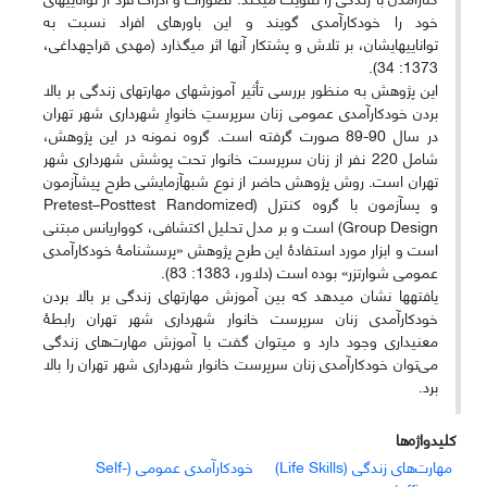
خود را خودکارآمدی گویند و این باورهای افراد نسبت به
توانایی‎هایشان، ‌بر تلاش و پشتکار آنها اثر می‎گذارد (مهدی قراچه‎داغی،
‌1373: 34).
این پژوهش به منظور بررسی تأثیر آموزش‎های مهارت‎های زندگی بر بالا
بردن خودکارآمدی عمومی زنان سرپرستِ خانوارِ شهرداری شهر تهران
در سال 90-89 صورت گرفته است. گروه نمونه در این پژوهش،
‌شامل 220 نفر از زنان سرپرست خانوار تحت پوشش شهرداری شهر
تهران است. روش پژوهش حاضر از نوع شبه‎آزمایشی طرح پیش‎آزمون
و پس‎آزمون با گروه کنترل (Pretest–Posttest Randomized
Group Design) است و بر مدل تحلیل اکتشافی، ‌کوواریانس مبتنی
است و ابزار مورد استفادۀ این طرح پژوهش «پرسش‎نامۀ خودکارآمدی
عمومی شوارتزر» بوده است (دلاور، ‌1383: 83).
یافته‎ها نشان می‎دهد که بین آموزش مهارت‎های زندگی بر بالا بردن
خودکارآمدی زنان سرپرست خانوار شهرداری شهر تهران رابطۀ
معنی‎داری وجود دارد و می‎توان گفت با آموزش مهارت‌های زندگی
می‌توان خودکارآمدی زنان سرپرست خانوار شهرداری شهر تهران را بالا
برد.
کلیدواژه‌ها
مهارت‌های زندگی (Life Skills)
‌خودکارآمدی عمومی (Self-