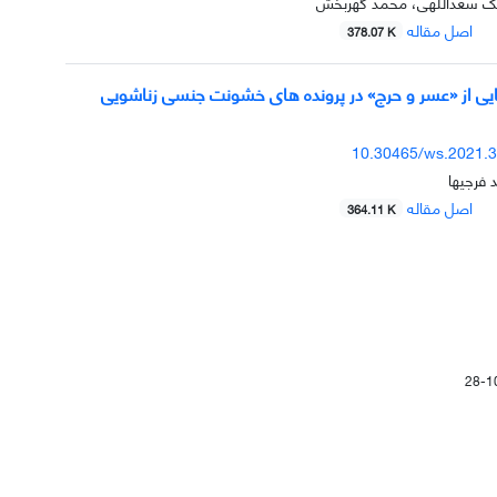
بابک سعداللهی، محمد گهربخش
اصل مقاله
378.07 K
ی از «عسر و حرج» در پرونده های خشونت جنسی زناشویی
10.30465/ws.2021.
 فرجیها
اصل مقاله
364.11 K